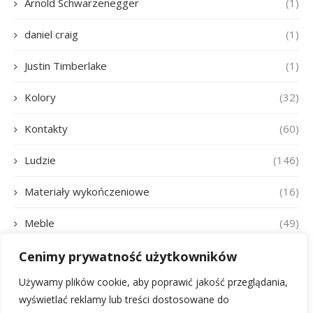
Arnold Schwarzenegger
(1)
daniel craig
(1)
Justin Timberlake
(1)
Kolory
(32)
Kontakty
(60)
Ludzie
(146)
Materiały wykończeniowe
(16)
Meble
(49)
Oświetlenie
(22)
Cenimy prywatność użytkowników
Używamy plików cookie, aby poprawić jakość przeglądania,
Pete Davidson
(1)
wyświetlać reklamy lub treści dostosowane do