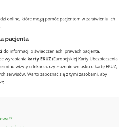
ędzi online, które mogą pomóc pacjentom w załatwieniu ich
.
la pacjenta
ki
do informacji o świadczeniach, prawach pacjenta,
ące wyrabiania
karty EKUZ
(Europejskiej Karty Ubezpieczenia
erminu wizyty u lekarza, czy złożenie wniosku o kartę EKUZ,
nych serwisów. Warto zapoznać się z tymi zasobami, aby
wę.
ktować?