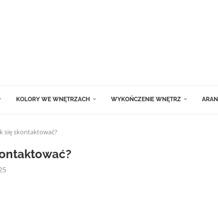
KOLORY WE WNĘTRZACH
WYKOŃCZENIE WNĘTRZ
ARAN
Jak się skontaktować?
skontaktować?
25