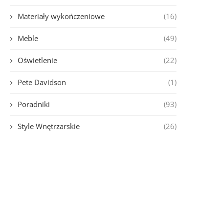
Materiały wykończeniowe
(16)
Meble
(49)
Oświetlenie
(22)
Pete Davidson
(1)
Poradniki
(93)
Style Wnętrzarskie
(26)