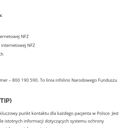
u:
ternetowej NFZ
e internetowej NFZ
ch
er – 800 190 590. To linia infolinii Narodowego Funduszu
TIP)
 kluczowy punkt kontaktu dla każdego pacjenta w Polsce. Jest
e istotnych informacji dotyczących systemu ochrony