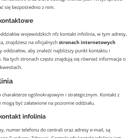
ać się bezpośrednio z nim.
e kontaktowe
ddziałów wojewódzkich nfz kontakt infolinia, w tym adresy,
a, znajdziesz na oficjalnych
stronach internetowych
y oddziałów, aby znaleźć najbliższy punkt kontaktu i
. Na tych stronach często znajdują się również informacje o
kwestiach.
linia
 o charakterze ogólnokrajowym i strategicznym. Kontakt z
e mogą być załatwione na poziomie oddziału.
ontakt infolinia
by, numer telefonu do centrali oraz adresy e-mail, są
ego Funduszu Zdrowia. Centrala nfz kontakt infolinia jest