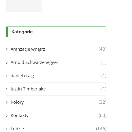
Kategorie
Aranżacje wnętrz
(40)
Arnold Schwarzenegger
(1)
daniel craig
(1)
Justin Timberlake
(1)
Kolory
(32)
Kontakty
(60)
Ludzie
(146)