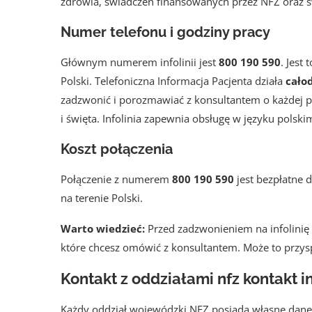
zdrowia, świadczeń finansowanych przez NFZ oraz s
Numer telefonu i godziny pracy
Głównym numerem infolinii jest
800 190 590
. Jest 
Polski. Telefoniczna Informacja Pacjenta działa
cało
zadzwonić i porozmawiać z konsultantem o każdej p
i święta. Infolinia zapewnia obsługę w języku polski
Koszt połączenia
Połączenie z numerem
800 190 590
jest bezpłatne 
na terenie Polski.
Warto wiedzieć:
Przed zadzwonieniem na infolinię
które chcesz omówić z konsultantem. Może to przysp
Kontakt z oddziałami nfz kontakt in
Każdy oddział wojewódzki NFZ posiada własne dane k