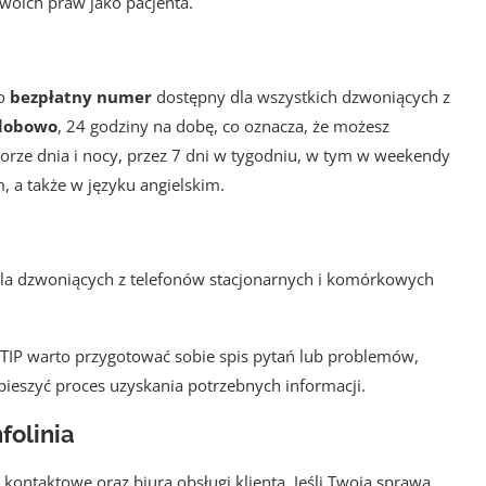
woich praw jako pacjenta.
to
bezpłatny numer
dostępny dla wszystkich dzwoniących z
dobowo
, 24 godziny na dobę, co oznacza, że możesz
orze dnia i nocy, przez 7 dni w tygodniu, w tym w weekendy
m, a także w języku angielskim.
dla dzwoniących z telefonów stacjonarnych i komórkowych
 TIP warto przygotować sobie spis pytań lub problemów,
ieszyć proces uzyskania potrzebnych informacji.
folinia
ontaktowe oraz biura obsługi klienta. Jeśli Twoja sprawa