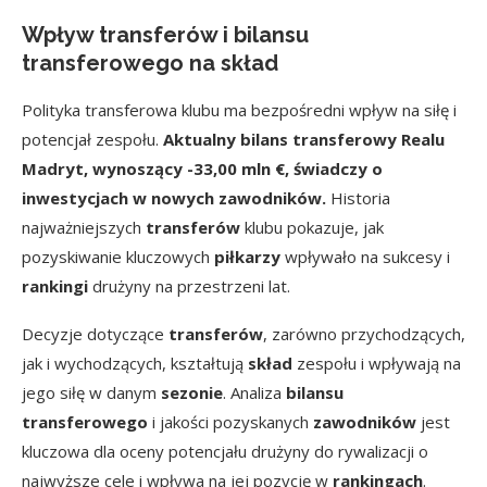
Wpływ transferów i bilansu
transferowego na skład
Polityka transferowa klubu ma bezpośredni wpływ na siłę i
potencjał zespołu.
Aktualny bilans transferowy Realu
Madryt, wynoszący -33,00 mln €, świadczy o
inwestycjach w nowych zawodników.
Historia
najważniejszych
transferów
klubu pokazuje, jak
pozyskiwanie kluczowych
piłkarzy
wpływało na sukcesy i
rankingi
drużyny na przestrzeni lat.
Decyzje dotyczące
transferów
, zarówno przychodzących,
jak i wychodzących, kształtują
skład
zespołu i wpływają na
jego siłę w danym
sezonie
. Analiza
bilansu
transferowego
i jakości pozyskanych
zawodników
jest
kluczowa dla oceny potencjału drużyny do rywalizacji o
najwyższe cele i wpływa na jej pozycję w
rankingach
.