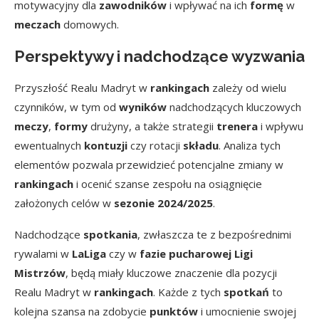
motywacyjny dla
zawodników
i wpływać na ich
formę
w
meczach
domowych.
Perspektywy i nadchodzące wyzwania
Przyszłość Realu Madryt w
rankingach
zależy od wielu
czynników, w tym od
wyników
nadchodzących kluczowych
meczy
,
formy
drużyny, a także strategii
trenera
i wpływu
ewentualnych
kontuzji
czy rotacji
składu
. Analiza tych
elementów pozwala przewidzieć potencjalne zmiany w
rankingach
i ocenić szanse zespołu na osiągnięcie
założonych celów w
sezonie 2024/2025
.
Nadchodzące
spotkania
, zwłaszcza te z bezpośrednimi
rywalami w
LaLiga
czy w
fazie pucharowej Ligi
Mistrzów
, będą miały kluczowe znaczenie dla pozycji
Realu Madryt w
rankingach
. Każde z tych
spotkań
to
kolejna szansa na zdobycie
punktów
i umocnienie swojej