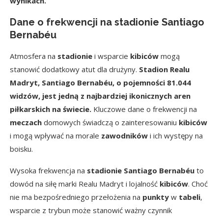
wynikach.
Dane o frekwencji na stadionie Santiago
Bernabéu
Atmosfera na
stadionie
i wsparcie
kibiców
mogą
stanowić dodatkowy atut dla drużyny.
Stadion Realu
Madryt, Santiago Bernabéu, o pojemności 81.044
widzów, jest jedną z najbardziej ikonicznych aren
piłkarskich na świecie.
Kluczowe dane o frekwencji na
meczach
domowych świadczą o zainteresowaniu
kibiców
i mogą wpływać na morale
zawodników
i ich występy na
boisku.
Wysoka frekwencja na
stadionie Santiago Bernabéu
to
dowód na siłę marki Realu Madryt i lojalność
kibiców
. Choć
nie ma bezpośredniego przełożenia na
punkty
w
tabeli
,
wsparcie z trybun może stanowić ważny czynnik