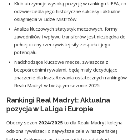
Klub utrzymuje wysoką pozycję w rankingu UEFA, co
odzwierciedla jego historyczne sukcesy i aktualne
osiągnięcia w Lidze Mistrzów.
Analiza kluczowych statystyk meczowych, formy
zawodników i wpływu transferów jest niezbędna do
pełnej oceny rzeczywistej siły zespołu i jego
potencjału.
Nadchodzące kluczowe mecze, zwłaszcza z
bezpośrednimi rywalami, będą miały decydujące
znaczenie dla kształtowania ostatecznych rankingów
Realu Madryt w bieżącym sezonie 2025.
Rankingi Real Madryt: Aktualna
pozycja w LaLiga i Europie
Obecny sezon
2024/2025
to dla Realu Madryt kolejna
odsłona rywalizacji o najwyższe cele w hiszpańskiej
LaLiga
. Królewscy, grający w tej lidze od dekad,