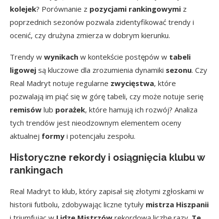
kolejek
? Porównanie z
pozycjami rankingowymi
z
poprzednich sezonów pozwala zidentyfikować trendy i
ocenić, czy drużyna zmierza w dobrym kierunku.
Trendy w
wynikach
w kontekście postępów w
tabeli
ligowej
są kluczowe dla zrozumienia dynamiki
sezonu
. Czy
Real Madryt notuje regularne
zwycięstwa
, które
pozwalają im piąć się w górę tabeli, czy może notuje serię
remisów
lub
porażek
, które hamują ich rozwój? Analiza
tych trendów jest nieodzownym elementem oceny
aktualnej
formy
i potencjału zespołu.
Historyczne rekordy i osiągnięcia klubu w
rankingach
Real Madryt to klub, który zapisał się złotymi zgłoskami w
historii futbolu, zdobywając liczne tytuły
mistrza Hiszpanii
i triumfując w
Lidze Mistrzów
rekordową liczbę razy.
Te