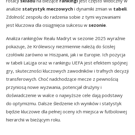
rotacji
składu
na bieżące
rankingi
jest często widoczny w
analizie
statystyk meczowych
i dynamiki zmian w
tabeli
.
Zdolność zespołu do radzenia sobie z tymi wyzwaniami
jest kluczowa dla osiągnięcia sukcesu w
sezonie
.
Analiza rankingów Realu Madryt w sezonie 2025 wyraźnie
pokazuje, że Królewscy niezmiennie należą do ścisłej
czołówki zarówno w Hiszpanii, jak i w Europie. Ich pozycja
w tabeli LaLiga oraz w rankingu UEFA jest efektem spójnej
gry, skuteczności kluczowych zawodników i trafnych decyzji
transferowych. Choć nadchodzące mecze z pewnością
przyniosą nowe wyzwania, potencjał drużyny i
doświadczenie w walce o najwyższe cele dają podstawy
do optymizmu. Dalsze śledzenie ich wyników i statystyk
będzie kluczowe dla pełnej oceny ich miejsca w futbolowej
hierarchii w bieżącym roku.