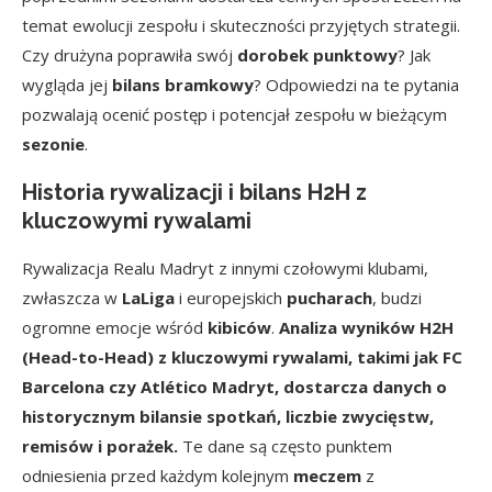
temat ewolucji zespołu i skuteczności przyjętych strategii.
Czy drużyna poprawiła swój
dorobek punktowy
? Jak
wygląda jej
bilans bramkowy
? Odpowiedzi na te pytania
pozwalają ocenić postęp i potencjał zespołu w bieżącym
sezonie
.
Historia rywalizacji i bilans H2H z
kluczowymi rywalami
Rywalizacja Realu Madryt z innymi czołowymi klubami,
zwłaszcza w
LaLiga
i europejskich
pucharach
, budzi
ogromne emocje wśród
kibiców
.
Analiza wyników H2H
(Head-to-Head) z kluczowymi rywalami, takimi jak FC
Barcelona czy Atlético Madryt, dostarcza danych o
historycznym bilansie spotkań, liczbie zwycięstw,
remisów i porażek.
Te dane są często punktem
odniesienia przed każdym kolejnym
meczem
z