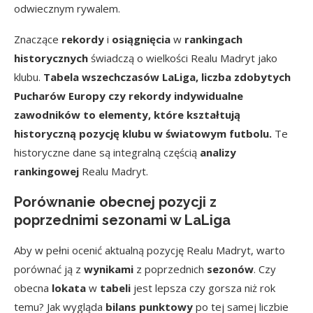
odwiecznym rywalem.
Znaczące
rekordy
i
osiągnięcia
w
rankingach
historycznych
świadczą o wielkości Realu Madryt jako
klubu.
Tabela wszechczasów LaLiga, liczba zdobytych
Pucharów Europy czy rekordy indywidualne
zawodników to elementy, które kształtują
historyczną pozycję klubu w światowym futbolu.
Te
historyczne dane są integralną częścią
analizy
rankingowej
Realu Madryt.
Porównanie obecnej pozycji z
poprzednimi sezonami w LaLiga
Aby w pełni ocenić aktualną pozycję Realu Madryt, warto
porównać ją z
wynikami
z poprzednich
sezonów
. Czy
obecna
lokata
w
tabeli
jest lepsza czy gorsza niż rok
temu? Jak wygląda
bilans punktowy
po tej samej liczbie