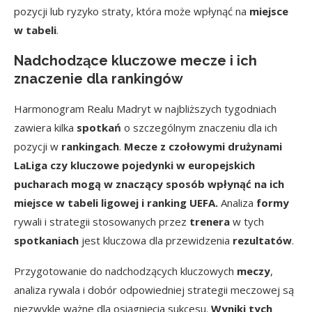
pozycji lub ryzyko straty, która może wpłynąć na
miejsce
w tabeli
.
Nadchodzące kluczowe mecze i ich
znaczenie dla rankingów
Harmonogram Realu Madryt w najbliższych tygodniach
zawiera kilka
spotkań
o szczególnym znaczeniu dla ich
pozycji w
rankingach
.
Mecze z czołowymi drużynami
LaLiga czy kluczowe pojedynki w europejskich
pucharach mogą w znaczący sposób wpłynąć na ich
miejsce w tabeli ligowej i ranking UEFA.
Analiza
formy
rywali i strategii stosowanych przez
trenera
w tych
spotkaniach
jest kluczowa dla przewidzenia
rezultatów
.
Przygotowanie do nadchodzących kluczowych
meczy
,
analiza rywala i dobór odpowiedniej strategii meczowej są
niezwykle ważne dla osiągnięcia sukcesu.
Wyniki tych