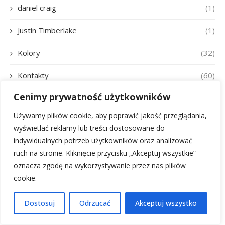
daniel craig
(1)
Justin Timberlake
(1)
Kolory
(32)
Kontakty
(60)
Cenimy prywatność użytkowników
Ludzie
(146)
Używamy plików cookie, aby poprawić jakość przeglądania,
Materiały wykończeniowe
(16)
wyświetlać reklamy lub treści dostosowane do
indywidualnych potrzeb użytkowników oraz analizować
Meble
(49)
ruch na stronie. Kliknięcie przycisku „Akceptuj wszystkie”
oznacza zgodę na wykorzystywanie przez nas plików
Oświetlenie
(22)
cookie.
Pete Davidson
(1)
Dostosuj
Odrzucać
Akceptuj wszystko
Poradniki
(93)