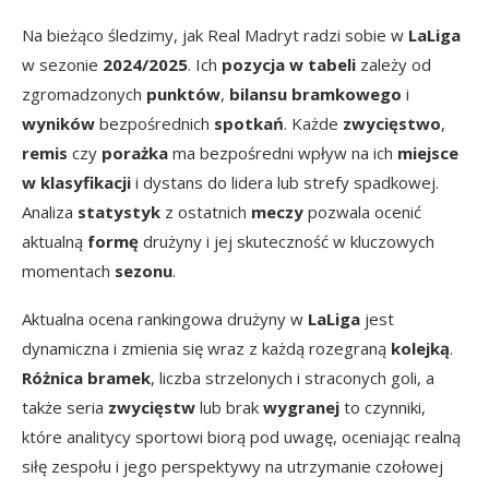
Na bieżąco śledzimy, jak Real Madryt radzi sobie w
LaLiga
w sezonie
2024/2025
. Ich
pozycja w tabeli
zależy od
zgromadzonych
punktów
,
bilansu bramkowego
i
wyników
bezpośrednich
spotkań
. Każde
zwycięstwo
,
remis
czy
porażka
ma bezpośredni wpływ na ich
miejsce
w klasyfikacji
i dystans do lidera lub strefy spadkowej.
Analiza
statystyk
z ostatnich
meczy
pozwala ocenić
aktualną
formę
drużyny i jej skuteczność w kluczowych
momentach
sezonu
.
Aktualna ocena rankingowa drużyny w
LaLiga
jest
dynamiczna i zmienia się wraz z każdą rozegraną
kolejką
.
Różnica bramek
, liczba strzelonych i straconych goli, a
także seria
zwycięstw
lub brak
wygranej
to czynniki,
które analitycy sportowi biorą pod uwagę, oceniając realną
siłę zespołu i jego perspektywy na utrzymanie czołowej