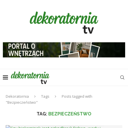
Dekoratornia
Tags
Posts tagged with
"Bezpieczeństwo"
TAG:
BEZPIECZEŃSTWO