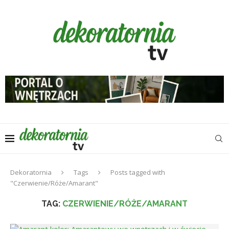
Dekoratornia
Tags
Posts tagged with
"Czerwienie/Róże/Amarant"
TAG:
CZERWIENIE/RÓŻE/AMARANT