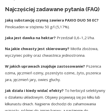
Najczęściej zadawane pytania (FAQ)
Jaką substancję czynną zawiera PAXIO DUO 50 EC?
Pinoksaden w stężeniu 50 g/l (5,17%).
Jaka jest dawka na hektar?
Przedział 0,6–1,2 l/ha.
Na jakie chwasty jest skierowany?
Miotła zbożowa,
wyczyniec polny oraz chwastnica jednostronna.
W jakich uprawach znajduje zastosowanie?
Pszenica
ozima, jęczmień ozimy, pszenżyto ozime, żyto, pszenica
jara, jęczmień jary, owies głuchy.
Jak działa i kiedy widać efekty?
To herbicyd selektywny
o działaniu układowym. Objawy pojawiają się po kilku lub
kilkunastu dniach. Najpierw dochodzi do zahamowania
wzrostu, później do zmian barwy, a następnie do