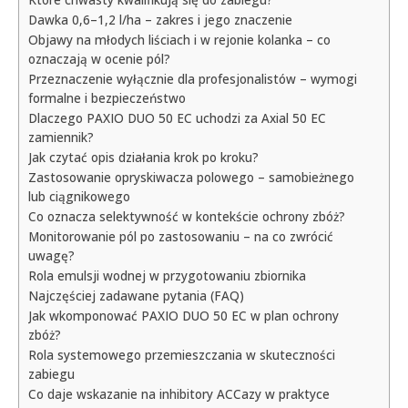
Które chwasty kwalifikują się do zabiegu?
Dawka 0,6–1,2 l/ha – zakres i jego znaczenie
Objawy na młodych liściach i w rejonie kolanka – co
oznaczają w ocenie pól?
Przeznaczenie wyłącznie dla profesjonalistów – wymogi
formalne i bezpieczeństwo
Dlaczego PAXIO DUO 50 EC uchodzi za Axial 50 EC
zamiennik?
Jak czytać opis działania krok po kroku?
Zastosowanie opryskiwacza polowego – samobieżnego
lub ciągnikowego
Co oznacza selektywność w kontekście ochrony zbóż?
Monitorowanie pól po zastosowaniu – na co zwrócić
uwagę?
Rola emulsji wodnej w przygotowaniu zbiornika
Najczęściej zadawane pytania (FAQ)
Jak wkomponować PAXIO DUO 50 EC w plan ochrony
zbóż?
Rola systemowego przemieszczania w skuteczności
zabiegu
Co daje wskazanie na inhibitory ACCazy w praktyce