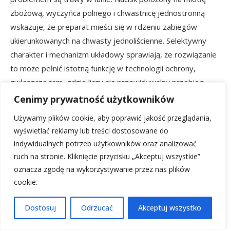
zbożową, wyczyńca polnego i chwastnicę jednostronną
wskazuje, że preparat mieści się w rdzeniu zabiegów
ukierunkowanych na chwasty jednoliścienne. Selektywny
charakter i mechanizm układowy sprawiają, że rozwiązanie
to może pełnić istotną funkcję w technologii ochrony,
zwłaszcza tam, gdzie liczy się przewidywalny przebieg
objawów po oprysku i ich czytelna interpretacja w
Cenimy prywatność użytkowników
kolejnych dniach.
Używamy plików cookie, aby poprawić jakość przeglądania,
wyświetlać reklamy lub treści dostosowane do
Rola systemowego przemieszczania w
indywidualnych potrzeb użytkowników oraz analizować
skuteczności zabiegu
ruch na stronie. Kliknięcie przycisku „Akceptuj wszystkie”
oznacza zgodę na wykorzystywanie przez nas plików
Systemiczne działanie środków chwastobójczych ma
cookie.
bezpośredni wpływ na wynik końcowy. W PAXIO DUO 50
EC substancja po wniknięciu przez liście trafia do stożków
Dostosuj
Odrzucać
Akceptuj wszystko
wzrostu pędów i korzeni. To właśnie te strefy, intensywnie
rosnące i szczególnie wrażliwe na zaburzenia biosyntezy,