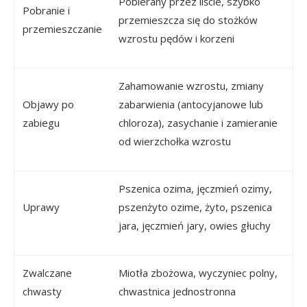
Pobierany przez liście, szybko
Pobranie i
przemieszcza się do stożków
przemieszczanie
wzrostu pędów i korzeni
Zahamowanie wzrostu, zmiany
Objawy po
zabarwienia (antocyjanowe lub
zabiegu
chloroza), zasychanie i zamieranie
od wierzchołka wzrostu
Pszenica ozima, jęczmień ozimy,
Uprawy
pszenżyto ozime, żyto, pszenica
jara, jęczmień jary, owies głuchy
Zwalczane
Miotła zbożowa, wyczyniec polny,
chwasty
chwastnica jednostronna