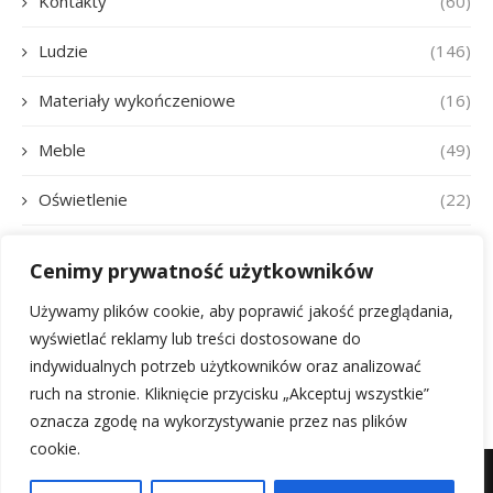
Kontakty
(60)
Ludzie
(146)
Materiały wykończeniowe
(16)
Meble
(49)
Oświetlenie
(22)
Pete Davidson
(1)
Cenimy prywatność użytkowników
Poradniki
(93)
Używamy plików cookie, aby poprawić jakość przeglądania,
wyświetlać reklamy lub treści dostosowane do
Style Wnętrzarskie
(26)
indywidualnych potrzeb użytkowników oraz analizować
ruch na stronie. Kliknięcie przycisku „Akceptuj wszystkie”
oznacza zgodę na wykorzystywanie przez nas plików
cookie.
Kontakt
Mapa witryny
O nas
Kontakt z nami