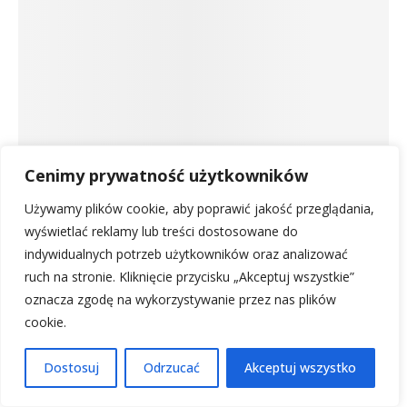
Cenimy prywatność użytkowników
Używamy plików cookie, aby poprawić jakość przeglądania,
wyświetlać reklamy lub treści dostosowane do
indywidualnych potrzeb użytkowników oraz analizować
Oświetlenie
ruch na stronie. Kliknięcie przycisku „Akceptuj wszystkie”
Jakie światło lepsze: ciepłe czy zimne dla
oznacza zgodę na wykorzystywanie przez nas plików
oczu? Jaka barwa najzdrowsza?
cookie.
stworzony przez
Natalia Urbanowicz
11 kwietnia, 2025
Dostosuj
Odrzucać
Akceptuj wszystko
W dobie wszechobecnej technologii i sztucznego